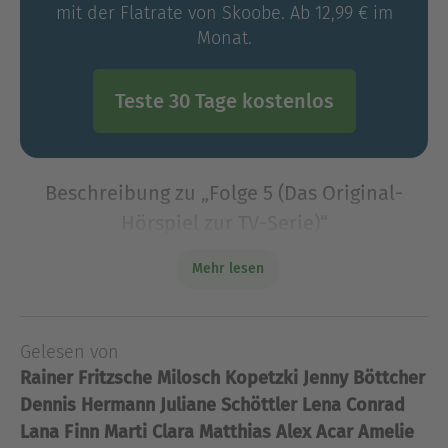
mit der Flatrate von Skoobe. Ab 12,99 € im
Monat.
Teste 30 Tage kostenlos
Beschreibung zu „Folge 5 (Das Original-
Hörspiel zur TV-Serie)“
BlasenpostKelp findet beim Errichten eines
Mehr lesen
Strandforts etwas Neues über seinen
Blasenfunken heraus, was Pixie veranlasst,
Juniper eine besondere Botschaft zu
Gelesen von
senden.GlitzerettiWenn ein
Rainer Fritzsche
Milosch Kopetzki
Jenny Böttcher
BlasenpostKelp findet beim Errichten eines
Dennis Hermann
Juliane Schöttler
Lena Conrad
Strandforts etwas Neues über seinen
Lana Finn Marti
Clara Matthias
Alex Acar
Amelie
Blasenfunken heraus, was Pixie veranlasst,