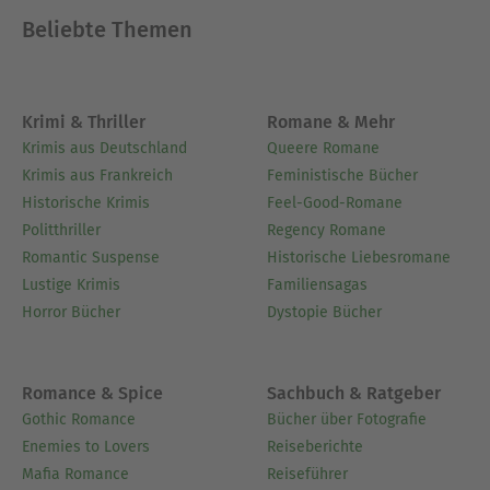
Beliebte Themen
Krimi & Thriller
Romane & Mehr
Krimis aus Deutschland
Queere Romane
Krimis aus Frankreich
Feministische Bücher
Historische Krimis
Feel-Good-Romane
Politthriller
Regency Romane
Romantic Suspense
Historische Liebesromane
Lustige Krimis
Familiensagas
Horror Bücher
Dystopie Bücher
Romance & Spice
Sachbuch & Ratgeber
Gothic Romance
Bücher über Fotografie
Enemies to Lovers
Reiseberichte
Mafia Romance
Reiseführer