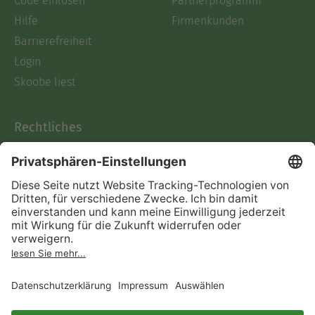
Code einlösen
Partnerprogramm
Hilfe
Firmenkunden
Barrierefreiheit
Login
Skoobe liest
Rechtliches
Datenschutz
AGB
Informationen nach Data
Act
Verträge hier kündigen
Impressum
Vertrag widerrufen