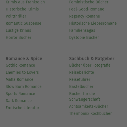
Krimis aus Frankreich
Feministische Bücher
Historische Krimis
Feel-Good-Romane
Politthriller
Regency Romane
Romantic Suspense
Historische Liebesromane
Lustige Krimis
Familiensagas
Horror Bücher
Dystopie Bücher
Romance & Spice
Sachbuch & Ratgeber
Gothic Romance
Bücher über Fotografie
Enemies to Lovers
Reiseberichte
Mafia Romance
Reiseführer
Slow Burn Romance
Bastelbücher
Sports Romance
Bücher für die
Schwangerschaft
Dark Romance
Achtsamkeits-Bücher
Erotische Literatur
Thermomix Kochbücher