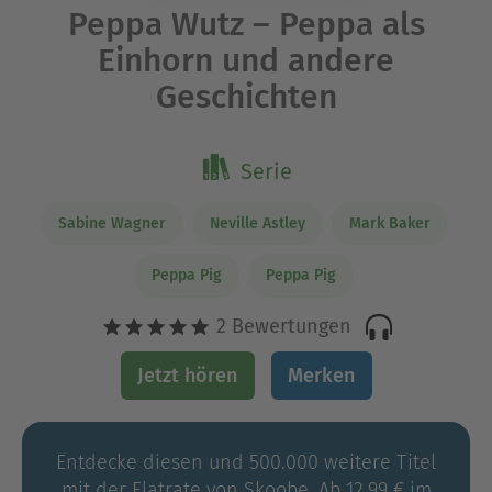
Peppa Wutz – Peppa als
Einhorn und andere
Geschichten
Serie
Sabine Wagner
Neville Astley
Mark Baker
Peppa Pig
Peppa Pig
2 Bewertungen
Jetzt hören
Merken
Entdecke diesen und 500.000 weitere Titel
mit der Flatrate von Skoobe. Ab 12,99 € im