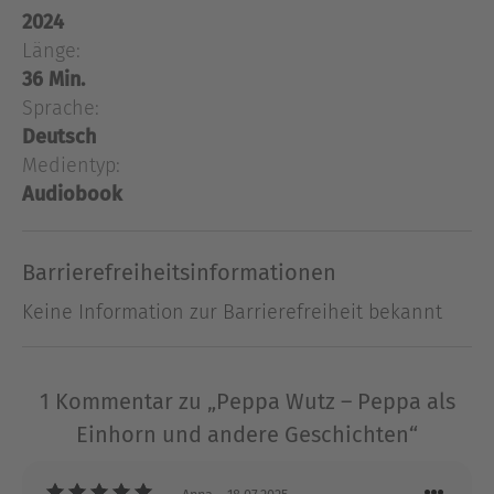
2024
Einhorn, verkleiden sich als Dinosaurier und
Länge:
erleben viele andere märchenhafte Abenteuer.
36 Min.
Sprache:
Über Sabine Wagner
Deutsch
Schon vor der Geburt meiner Tochter habe ich
Medientyp:
Kurzgeschichten und Gedichte geschrieben.
Audiobook
Seitdem meine Tochter auf der Welt ist, hat sich
meine Sicht auf die Dinge verändert. Die große
Kunst besteht für mich darin, den Augenblick zu
Barrierefreiheitsinformationen
leben.
Keine Information zur Barrierefreiheit bekannt
Ausblenden
1 Kommentar zu „Peppa Wutz – Peppa als
Einhorn und andere Geschichten“