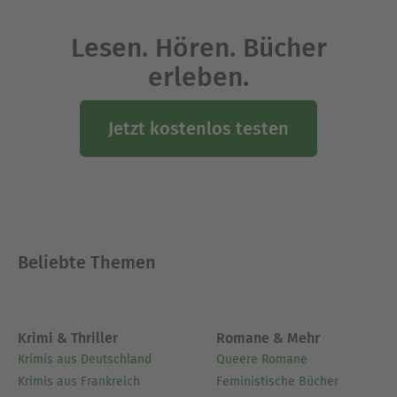
Louis Weinert-Wilton lebte von 1875 bis 1945 und
war ein deutscher Schriftsteller.
Lesen. Hören. Bücher
Ausblenden
erleben.
Jetzt kostenlos testen
Beliebte Themen
Krimi & Thriller
Romane & Mehr
Krimis aus Deutschland
Queere Romane
Krimis aus Frankreich
Feministische Bücher