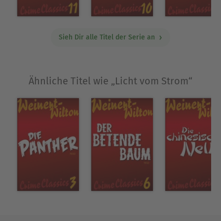
scheint das "Licht vom Strom" freundlich zugetan.
Kennt sie den Urheber? Polizeiliche
Nachforschungen zum Tod eines angeblichen
Sieh Dir alle Titel der Serie an
Landstreichers sind im Gange. Scheinbar wurde
er überfahren, tatsächlich aber durch einen Stich
getötet. Ein gewöhnliches Verbrechen ist
Ähnliche Titel wie „Licht vom Strom“
ausgeschlossen, denn Drahtzieher scheint die
"Kette der einarmigen Bettler". Kommissar
Spencer, einer der besten Ermittler von Scotland
Yard, wird mit der Aufklärung beauftragt. Nichts
bleibt, wie es scheint. Ehrenmänner erweisen sich
als Schurken und umgekehrt. Ein virtuoses
Verwirrspiel, das den Leser bis zuletzt in Atem
hält. Eine Rarität unter den Werken Louis
Weinert-Wiltons!
Über Louis Weinert-Wilton