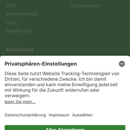
Hilfe
Firmenkunden
Barrierefreiheit
Login
Skoobe liest
Rechtliches
Datenschutz
AGB
Informationen nach Data
Act
Verträge hier kündigen
Impressum
Vertrag widerrufen