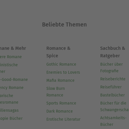
Beliebte Themen
mane & Mehr
Romance &
Sachbuch &
Spice
Ratgeber
ere Romane
Gothic Romance
Bücher über
inistische
Fotografie
her
Enemies to Lovers
Reiseberichte
l-Good-Romane
Mafia Romance
Reiseführer
ency Romane
Slow Burn
Romance
Bastelbücher
orische
besromane
Sports Romance
Bücher für die
Schwangerscha
iliensagas
Dark Romance
Achtsamkeits-
topie Bücher
Erotische Literatur
Bücher