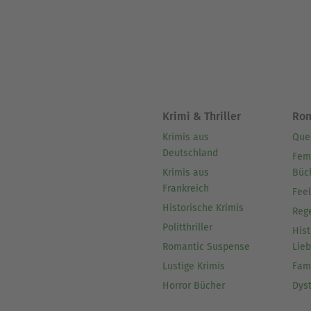
Krimi & Thriller
Ro
Krimis aus
Que
Deutschland
Fem
Krimis aus
Büc
Frankreich
Fee
Historische Krimis
Reg
Politthriller
Hist
Romantic Suspense
Lie
Lustige Krimis
Fam
Horror Bücher
Dys