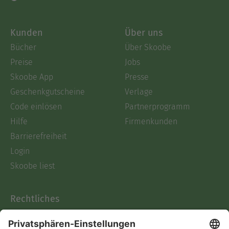
Kunden
Über uns
Bücher
Über Skoobe
Preise
Jobs
Skoobe App
Presse
Geschenkgutscheine
Verlage
Code einlösen
Partnerprogramm
Hilfe
Firmenkunden
Barrierefreiheit
Login
Skoobe liest
Rechtliches
Datenschutz
AGB